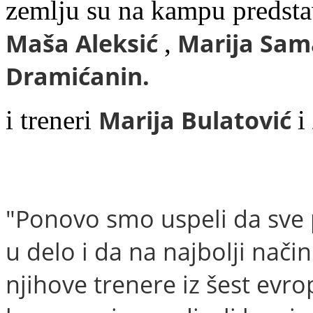
zemlju su na kampu predstav
Maša
Aleksić
Marija
Sama
,
Dramićanin.
Marija
Bulatović
i treneri
i
"Ponovo smo uspeli da sve 
u delo i da na najbolji nač
njihove trenere iz šest evr