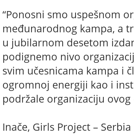
“Ponosni smo uspešnom or
međunarodnog kampa, a tr
u jubilarnom desetom izda
podignemo nivo organizacij
svim učesnicama kampa i č
ogromnoj energiji kao i ins
podržale organizaciju ovog 
Inače, Girls Project – Serbi