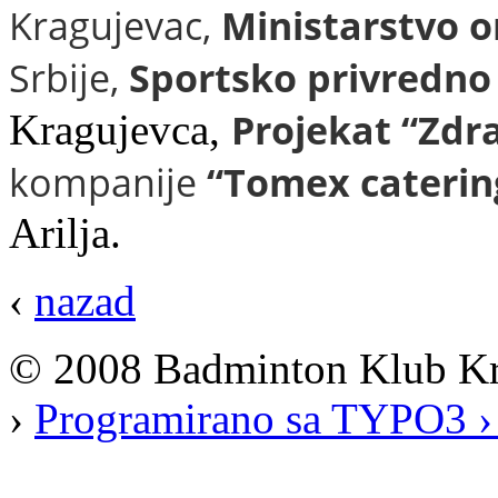
Kragujevac,
Ministarstvo o
Srbije,
Sportsko privredno 
Projekat “Zdr
Kragujevca,
kompanije
“Tomex caterin
Arilja.
‹
nazad
© 2008 Badminton Klub K
›
Programirano sa TYPO3 ›