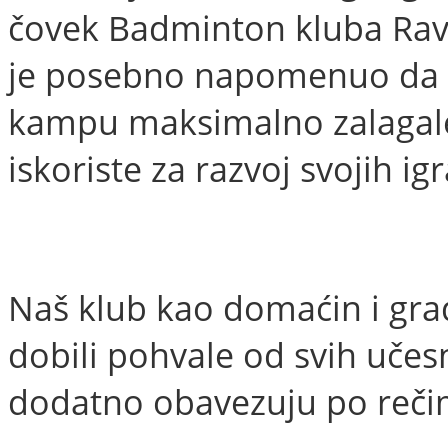
čovek Badminton kluba Rave
je posebno napomenuo da s
kampu maksimalno zalagale i
iskoriste za razvoj svojih ig
Naš klub kao domaćin i gra
dobili pohvale od svih učesn
dodatno obavezuju po reči