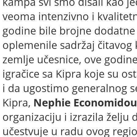
kampa svi smo disali kao je
veoma intenzivno i kvalitet
godine bile brojne dodatne 
oplemenile sadržaj čitavog
zemlje učesnice, ove godine 
igračice sa Kipra koje su ost
i da ugostimo generalnog 
Kipra,
Nephie
Economidou
organizaciju i izrazila želj
učestvuje u radu ovog regio