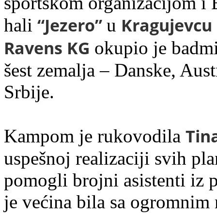
sportskom organizacijom i 
“Jezero”
Kragujevcu
hali
u
Ravens KG
okupio je badmi
šest zemalja – Danske, Aust
Srbije.
Tin
Kampom je rukovodila
uspešnoj realizaciji svih pl
pomogli brojni asistenti i
je većina bila sa ogromni