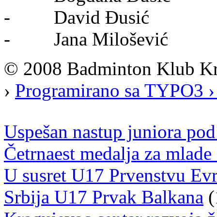
- David Đusić
- Jana Milošević
© 2008 Badminton Klub K
›
Programirano sa TYPO3 ›
Uspešan nastup juniora po
Četrnaest medalja za mlade
U susret U17 Prvenstvu Evr
Srbija U17 Prvak Balkana
(