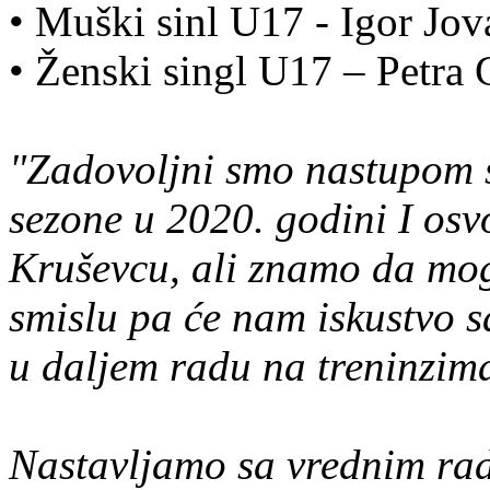
• Muški sinl U17 - Igor Jo
• Ženski singl U17 – Petra 
"Zadovoljni smo nastupom s
sezone u 2020. godini I os
Kruševcu, ali znamo da mog
smislu pa će nam iskustvo 
u daljem radu na treninzim
Nastavljamo sa vrednim rad