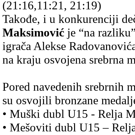
(21:16,11:21, 21:19)
Takođe, i u konkurenciji d
Maksimović
je “na razliku
igrača Alekse Radovanovića 
na kraju osvojena srebrna m
Pored navedenih srebrnih m
su osvojili bronzane medal
• Muški dubl U15 - Relja M
• Mešoviti dubl U15 – Relj