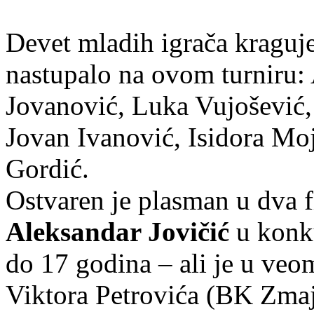
Devet mladih igrača krag
nastupalo na ovom turniru: 
Jovanović, Luka Vujošević,
Jovan Ivanović, Isidora Moj
Gordić.
Ostvaren je plasman u dva f
Aleksandar Jovičić
u konku
do 17 godina – ali je u ve
Viktora Petrovića (BK Zmaj