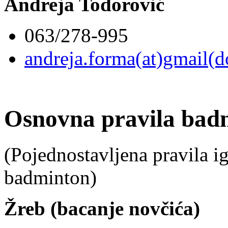
Andreja Todorović
063/278-995
andreja.forma(at)gmail(
Osnovna pravila bad
(Pojednostavljena pravila ig
badminton)
Žreb (bacanje novčića)